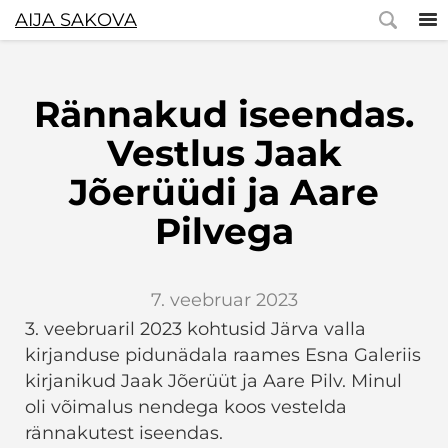
AIJA SAKOVA
Rännakud iseendas.
Vestlus Jaak
Jõerüüdi ja Aare
Pilvega
7. veebruar 2023
3. veebruaril 2023 kohtusid Järva valla
kirjanduse pidunädala raames Esna Galeriis
kirjanikud Jaak Jõerüüt ja Aare Pilv. Minul
oli võimalus nendega koos vestelda
rännakutest iseendas.