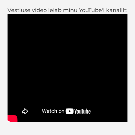
Vestluse video leiab minu YouTube'i kanalilt: