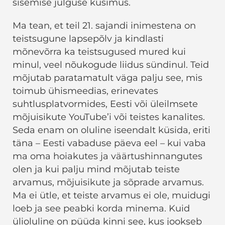
sisemise julguse küsimus.
Ma tean, et teil 21. sajandi inimestena on
teistsugune lapsepõlv ja kindlasti
mõnevõrra ka teistsugused mured kui
minul, veel nõukogude liidus sündinul. Teid
mõjutab paratamatult väga palju see, mis
toimub ühismeedias, erinevates
suhtlusplatvormides, Eesti või üleilmsete
mõjuisikute YouTube’i või teistes kanalites.
Seda enam on oluline iseendalt küsida, eriti
täna – Eesti vabaduse päeva eel – kui vaba
ma oma hoiakutes ja väärtushinnangutes
olen ja kui palju mind mõjutab teiste
arvamus, mõjuisikute ja sõprade arvamus.
Ma ei ütle, et teiste arvamus ei ole, muidugi
loeb ja see peabki korda minema. Kuid
ülioluline on püüda kinni see, kus jookseb