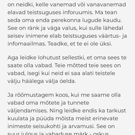
on neidki, kelle vanemad või vanavanemad
elavad teistsuguses inforuumis. Ma tean
seda oma enda perekonna lugude kaudu.
See on ränk ja väga valus, kui sulle lähedal
seisev inimene elab teistsuguses väärtus- ja
infomaailmas. Teadke, et te ei ole üksi.
Aga leidke lohutust sellestki, et oma sees te
saate olla vabad. Teie mõtted teie sees on
vabad, isegi kui neid ei saa alati teistele
välju häälega välja öelda.
Ja rõõmustagem koos, kui me saame olla
vabad oma mõtete ja tunnete
väljendamises. Ning leidke endis ka tarkust
kuulata ja püüda mõista meist erinevate
inimeste seisukohti ja arvamusi. See on
suur julgus ja vabaduse märk - oskus