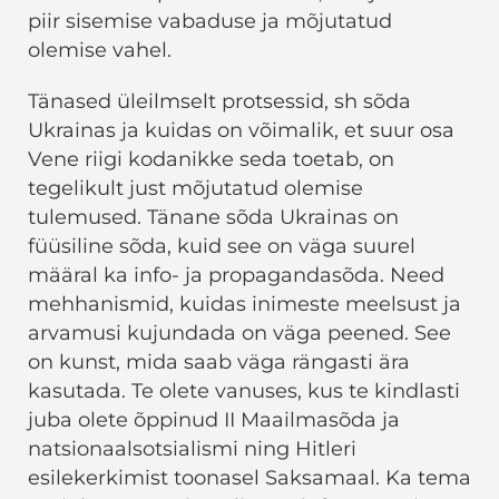
piir sisemise vabaduse ja mõjutatud
olemise vahel.
Tänased üleilmselt protsessid, sh sõda
Ukrainas ja kuidas on võimalik, et suur osa
Vene riigi kodanikke seda toetab, on
tegelikult just mõjutatud olemise
tulemused. Tänane sõda Ukrainas on
füüsiline sõda, kuid see on väga suurel
määral ka info- ja propagandasõda. Need
mehhanismid, kuidas inimeste meelsust ja
arvamusi kujundada on väga peened. See
on kunst, mida saab väga rängasti ära
kasutada. Te olete vanuses, kus te kindlasti
juba olete õppinud II Maailmasõda ja
natsionaalsotsialismi ning Hitleri
esilekerkimist toonasel Saksamaal. Ka tema