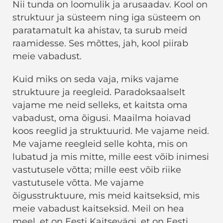
Nii tunda on loomulik ja arusaadav. Kool on
struktuur ja süsteem ning iga süsteem on
paratamatult ka ahistav, ta surub meid
raamidesse. Ses mõttes, jah, kool piirab
meie vabadust.
Kuid miks on seda vaja, miks vajame
struktuure ja reegleid. Paradoksaalselt
vajame me neid selleks, et kaitsta oma
vabadust, oma õigusi. Maailma hoiavad
koos reeglid ja struktuurid. Me vajame neid.
Me vajame reegleid selle kohta, mis on
lubatud ja mis mitte, mille eest võib inimesi
vastutusele võtta; mille eest võib riike
vastutusele võtta. Me vajame
õigusstruktuure, mis meid kaitseksid, mis
meie vabadust kaitseksid. Meil on hea
meel, et on Eesti Kaitsevägi, et on Eesti