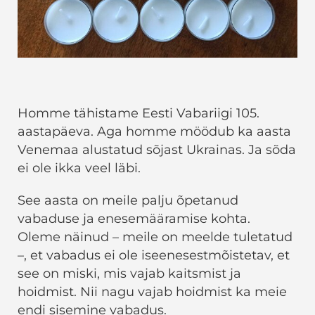
Homme tähistame Eesti Vabariigi 105.
aastapäeva. Aga homme möödub ka aasta
Venemaa alustatud sõjast Ukrainas. Ja sõda
ei ole ikka veel läbi.
See aasta on meile palju õpetanud
vabaduse ja enesemääramise kohta.
Oleme näinud – meile on meelde tuletatud
–, et vabadus ei ole iseenesestmõistetav, et
see on miski, mis vajab kaitsmist ja
hoidmist. Nii nagu vajab hoidmist ka meie
endi sisemine vabadus.