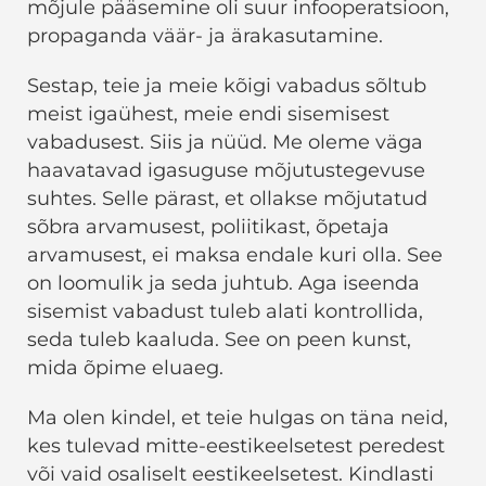
mõjule pääsemine oli suur infooperatsioon,
propaganda väär- ja ärakasutamine.
Sestap, teie ja meie kõigi vabadus sõltub
meist igaühest, meie endi sisemisest
vabadusest. Siis ja nüüd. Me oleme väga
haavatavad igasuguse mõjutustegevuse
suhtes. Selle pärast, et ollakse mõjutatud
sõbra arvamusest, poliitikast, õpetaja
arvamusest, ei maksa endale kuri olla. See
on loomulik ja seda juhtub. Aga iseenda
sisemist vabadust tuleb alati kontrollida,
seda tuleb kaaluda. See on peen kunst,
mida õpime eluaeg.
Ma olen kindel, et teie hulgas on täna neid,
kes tulevad mitte-eestikeelsetest peredest
või vaid osaliselt eestikeelsetest. Kindlasti