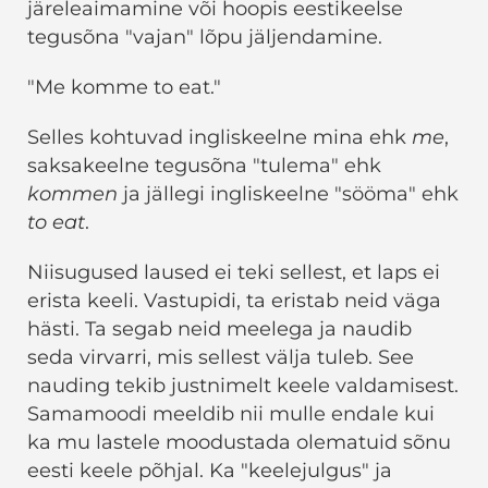
järeleaimamine või hoopis eestikeelse
tegusõna "vajan" lõpu jäljendamine.
"Me komme to eat."
Selles kohtuvad ingliskeelne mina ehk
me
,
saksakeelne tegusõna "tulema" ehk
kommen
ja jällegi ingliskeelne "sööma" ehk
to eat
.
Niisugused laused ei teki sellest, et laps ei
erista keeli. Vastupidi, ta eristab neid väga
hästi. Ta segab neid meelega ja naudib
seda virvarri, mis sellest välja tuleb. See
nauding tekib justnimelt keele valdamisest.
Samamoodi meeldib nii mulle endale kui
ka mu lastele moodustada olematuid sõnu
eesti keele põhjal. Ka "keelejulgus" ja