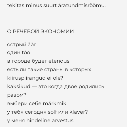
tekitas minus suurt äratundmisrõõmu.
О РЕЧЕВОЙ ЭКОНОМИИ
острый äär
один töö
в городе будет etendus
есть ли такие страны в которых
kiiruspiirangud ei ole?
kaksikud — это когда двое родились
разом?
выбери себе märkmik
у тебя сегодня solf или klaver?
у меня hindeline arvestus