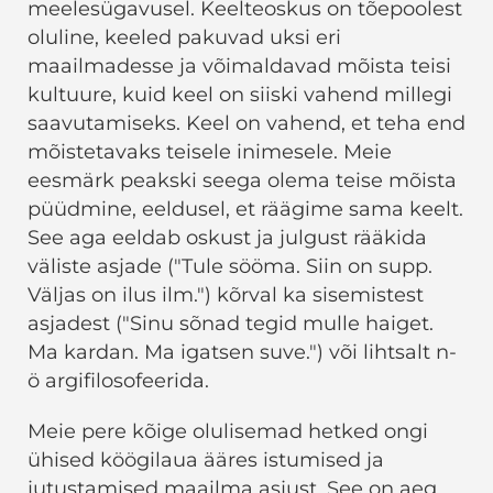
meelesügavusel. Keelteoskus on tõepoolest
oluline, keeled pakuvad uksi eri
maailmadesse ja võimaldavad mõista teisi
kultuure, kuid keel on siiski vahend millegi
saavutamiseks. Keel on vahend, et teha end
mõistetavaks teisele inimesele. Meie
eesmärk peakski seega olema teise mõista
püüdmine, eeldusel, et räägime sama keelt.
See aga eeldab oskust ja julgust rääkida
väliste asjade ("Tule sööma. Siin on supp.
Väljas on ilus ilm.") kõrval ka sisemistest
asjadest ("Sinu sõnad tegid mulle haiget.
Ma kardan. Ma igatsen suve.") või lihtsalt n-
ö argifilosofeerida.
Meie pere kõige olulisemad hetked ongi
ühised köögilaua ääres istumised ja
jutustamised maailma asjust. See on aeg