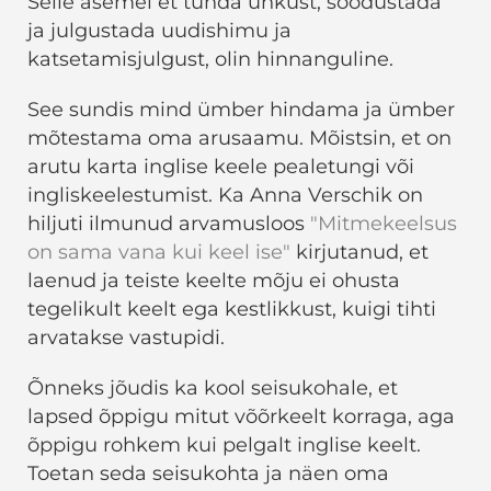
Selle asemel et tunda uhkust, soodustada
ja julgustada uudishimu ja
katsetamisjulgust, olin hinnanguline.
See sundis mind ümber hindama ja ümber
mõtestama oma arusaamu. Mõistsin, et on
arutu karta inglise keele pealetungi või
ingliskeelestumist. Ka Anna Verschik on
hiljuti ilmunud arvamusloos
"Mitmekeelsus
on sama vana kui keel ise"
kirjutanud, et
laenud ja teiste keelte mõju ei ohusta
tegelikult keelt ega kestlikkust, kuigi tihti
arvatakse vastupidi.
Õnneks jõudis ka kool seisukohale, et
lapsed õppigu mitut võõrkeelt korraga, aga
õppigu rohkem kui pelgalt inglise keelt.
Toetan seda seisukohta ja näen oma