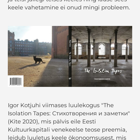
keele vahetamine ei onud mingi probleem.
Igor Kotjuhi viimases luulekogus "The
Isolation Tapes: Стихотворения и заметки"
(Kite 2020), mis pälvis eile Eesti
Kultuurkapitali venekeelse teose preemia,
leidub luuletus keele ökonoomsusest, mis