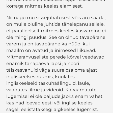
korraga mitmes keeles elamisest.
Nii nagu mu sissejuhatusest võis aru saada,
on mulle oluline juhtida tähelepanu sellele,
et paralleelselt mitmes keeles kasvamine ei
ole mingi puudus. See on olnud tavapärane
varem ja on tavapärane ka nüüd, kui
maailm on avatud ja inimesed liikuvad.
Mitmerahvuseliste perede kõrval veedavad
enamik tänapäeva lapsi ja noori
täiskasvanuid väga suure osa oma ajast
ingliskeelses ruumis, kuulates
ingliskeelseid taskuhäälinguid, laule,
vaadates filme ja videoid. Ka raamatute
lugemisel ei ole paljude jaoks enam vahet,
kas nad loevad eesti või inglise keeles,
sageli eelistataksegi algkeeles lugemist.