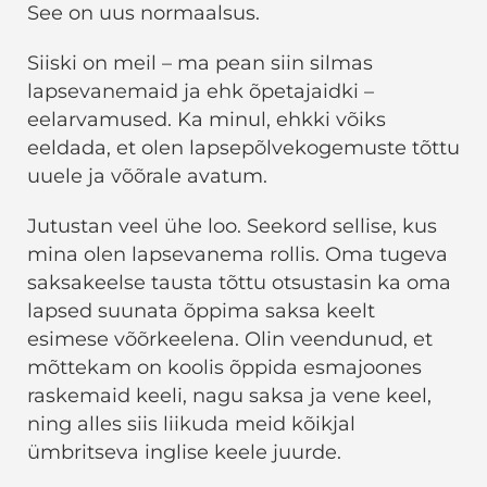
See on uus normaalsus.
Siiski on meil – ma pean siin silmas
lapsevanemaid ja ehk õpetajaidki –
eelarvamused. Ka minul, ehkki võiks
eeldada, et olen lapsepõlvekogemuste tõttu
uuele ja võõrale avatum.
Jutustan veel ühe loo. Seekord sellise, kus
mina olen lapsevanema rollis. Oma tugeva
saksakeelse tausta tõttu otsustasin ka oma
lapsed suunata õppima saksa keelt
esimese võõrkeelena. Olin veendunud, et
mõttekam on koolis õppida esmajoones
raskemaid keeli, nagu saksa ja vene keel,
ning alles siis liikuda meid kõikjal
ümbritseva inglise keele juurde.