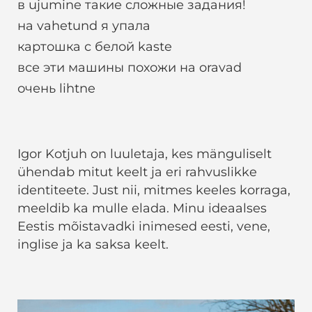
в ujumine такие сложные задания!
на vahetund я упала
картошка с белой kaste
все эти машины похожи на oravad
очень lihtne
Igor Kotjuh on luuletaja, kes mänguliselt
ühendab mitut keelt ja eri rahvuslikke
identiteete. Just nii, mitmes keeles korraga,
meeldib ka mulle elada. Minu ideaalses
Eestis mõistavadki inimesed eesti, vene,
inglise ja ka saksa keelt.