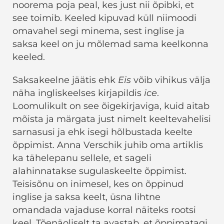
noorema poja peal, kes just nii õpibki, et
see toimib. Keeled kipuvad küll niimoodi
omavahel segi minema, sest inglise ja
saksa keel on ju mõlemad sama keelkonna
keeled.
Saksakeelne jäätis ehk
Eis
võib vihikus välja
näha ingliskeelses kirjapildis
ice
.
Loomulikult on see õigekirjaviga, kuid aitab
mõista ja märgata just nimelt keeltevahelisi
sarnasusi ja ehk isegi hõlbustada keelte
õppimist. Anna Verschik juhib oma artiklis
ka tähelepanu sellele, et sageli
alahinnatakse sugulaskeelte õppimist.
Teisisõnu on inimesel, kes on õppinud
inglise ja saksa keelt, üsna lihtne
omandada vajaduse korral näiteks rootsi
keel. Tõenäoliselt ta avastab, et õppimatagi