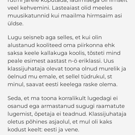
rütmi järele koputada, laulmisega oli ilmselt
veel kehvemini. Lasteaiast olid meeles
muusikatunnid kui maailma hirmsaim asi
üldse.
Lugu seisneb aga selles, et kui olin
alustanud kooliteed oma piirkonna ehk
saksa keele kallakuga koolis, tõsteti mind
peale esimest aastast n-ö eriklassi. Uus
klassijuhataja olevat toona olnud murelik ja
öelnud mu emale, et sellel tüdrukul, st
minul, saavat eesti keelega raske olema.
Seda, et ma toona korralikult lugedagi ei
osanud ega armastanud sugugi raamatute
lugemist, õpetaja ei teadnud. Klassijuhataja
oletus põhines asjaolul, et mul oli kaks
kodust keelt: eesti ja vene.