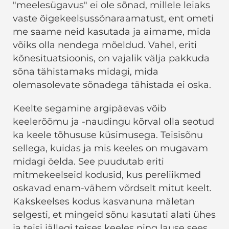
"meelesügavus" ei ole sõnad, millele leiaks
vaste õigekeelsussõnaraamatust, ent ometi
me saame neid kasutada ja aimame, mida
võiks olla nendega mõeldud. Vahel, eriti
kõnesituatsioonis, on vajalik välja pakkuda
sõna tähistamaks midagi, mida
olemasolevate sõnadega tähistada ei oska.
Keelte segamine argipäevas võib
keelerõõmu ja -naudingu kõrval olla seotud
ka keele tõhususe küsimusega. Teisisõnu
sellega, kuidas ja mis keeles on mugavam
midagi öelda. See puudutab eriti
mitmekeelseid kodusid, kus pereliikmed
oskavad enam-vähem võrdselt mitut keelt.
Kakskeelses kodus kasvanuna mäletan
selgesti, et mingeid sõnu kasutati alati ühes
ja teisi jällegi teises keeles ning lause sees