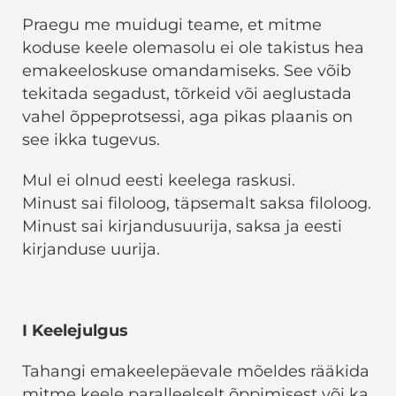
Praegu me muidugi teame, et mitme
koduse keele olemasolu ei ole takistus hea
emakeeloskuse omandamiseks. See võib
tekitada segadust, tõrkeid või aeglustada
vahel õppeprotsessi, aga pikas plaanis on
see ikka tugevus.
Mul ei olnud eesti keelega raskusi.
Minust sai filoloog, täpsemalt saksa filoloog.
Minust sai kirjandusuurija, saksa ja eesti
kirjanduse uurija.
I Keelejulgus
Tahangi emakeelepäevale mõeldes rääkida
mitme keele paralleelselt õppimisest või ka