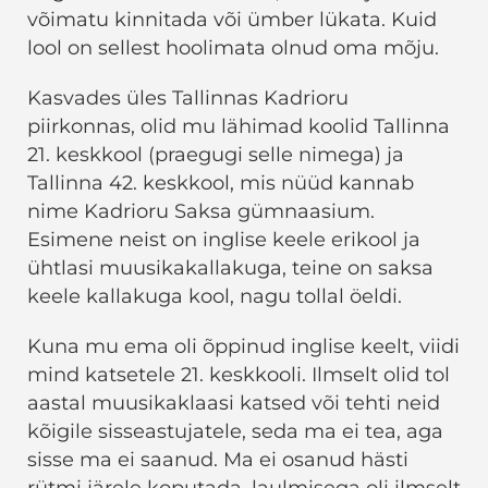
võimatu kinnitada või ümber lükata. Kuid
lool on sellest hoolimata olnud oma mõju.
Kasvades üles Tallinnas Kadrioru
piirkonnas, olid mu lähimad koolid Tallinna
21. keskkool (praegugi selle nimega) ja
Tallinna 42. keskkool, mis nüüd kannab
nime Kadrioru Saksa gümnaasium.
Esimene neist on inglise keele erikool ja
ühtlasi muusikakallakuga, teine on saksa
keele kallakuga kool, nagu tollal öeldi.
Kuna mu ema oli õppinud inglise keelt, viidi
mind katsetele 21. keskkooli. Ilmselt olid tol
aastal muusikaklaasi katsed või tehti neid
kõigile sisseastujatele, seda ma ei tea, aga
sisse ma ei saanud. Ma ei osanud hästi