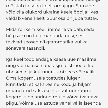
mõistab ta seda keelt omajagu. Sarnane
võib olla olukord ukraina keele õppijal, kes
valdab vene keelt. Suur osa on juba tuttav.
Mida rohkem keeli inimene valdab, seda
hõlpsam on tal omandada uusi, sest
tekivad seosed nii grammatika kui ka
sõnavara tasandil.
Iga keel toob endaga kaasa uue maailma
ning võimaluse näha asju teistmoodi kui
ühe keele ja kultuuriruumi sees võimalik.
Oma kogemusele toetudes julgen
kinnitada, et kakskeelne kodu ja hiljem
omandatud saksakeelse kultuuriruumi
kogemus on andnud mulle kõrvaltvaatava
pilgu. Võimaluse astuda vahel välja iseenda