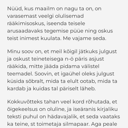
Nüüd, kus maailm on nagu ta on, on
varasemast veelgi olulisemad
rääkimisoskus, iseenda teisele
arusaadavaks tegemise püüe ning oskus
teist inimest kuulata. Me vajame seda.
Minu soov on, et meil kõigil jätkuks julgust
ja oskust teineteisega n-ö päris asjust
rääkida, mitte jääda pidama välistel
teemadel. Soovin, et igaühel oleks julgust
küsida sõbralt, mida ta elult ootab, mida ta
kardab ja kuidas tal päriselt läheb.
Kokkuvõtteks tahan veel kord rõhutada, et
õigekeelsus on oluline, ja iseäranis kirjaliku
teksti puhul on hädavajalik, et seda vaataks
ka teine, st toimetaja silmapaar. Aga peale