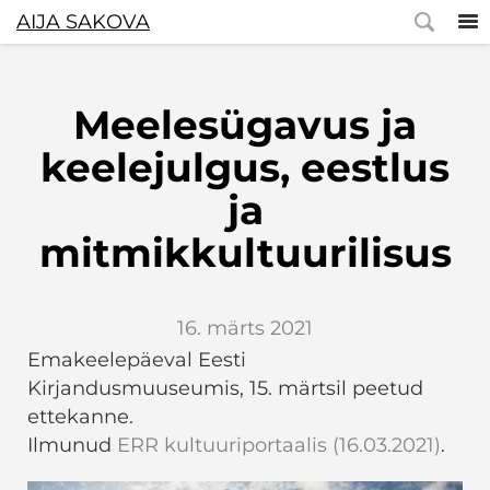
AIJA SAKOVA
Meelesügavus ja
keelejulgus, eestlus
ja
mitmikkultuurilisus
16. märts 2021
Emakeelepäeval Eesti
Kirjandusmuuseumis, 15. märtsil peetud
ettekanne.
Ilmunud
ERR kultuuriportaalis (16.03.2021)
.