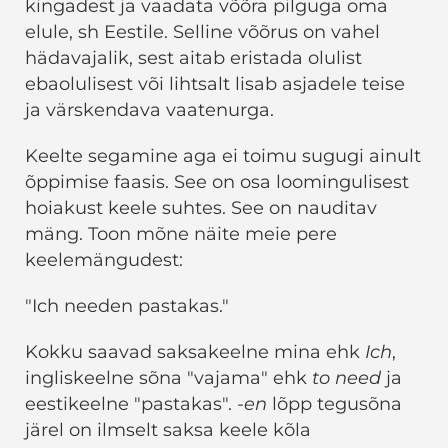
kingadest ja vaadata võõra pilguga oma
elule, sh Eestile. Selline võõrus on vahel
hädavajalik, sest aitab eristada olulist
ebaolulisest või lihtsalt lisab asjadele teise
ja värskendava vaatenurga.
Keelte segamine aga ei toimu sugugi ainult
õppimise faasis. See on osa loomingulisest
hoiakust keele suhtes. See on nauditav
mäng. Toon mõne näite meie pere
keelemängudest:
"Ich needen pastakas."
Kokku saavad saksakeelne mina ehk
Ich
,
ingliskeelne sõna "vajama" ehk
to need
ja
eestikeelne "pastakas".
-en
lõpp tegusõna
järel on ilmselt saksa keele kõla