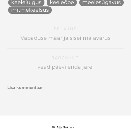
keelejulgus
keeleõpe
meelesügavus
mitmekeelsus
EELMINE
Vabaduse määr ja siseilma avarus
JÄRGMINE
vead päevi enda järel
Lisa kommentaar
©
Aija Sakova