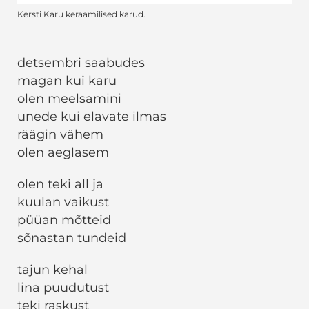
Kersti Karu keraamilised karud.
detsembri saabudes
magan kui karu
olen meelsamini
unede kui elavate ilmas
räägin vähem
olen aeglasem
olen teki all ja
kuulan vaikust
püüan mõtteid
sõnastan tundeid
tajun kehal
lina puudutust
teki raskust